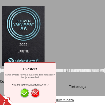
Evästeet
Tämä sivusto käyttää evästeitä tallentaakseen
tietoja koneellesi.
Copyright © Jarette
Hyväksytkö evästeiden käytön?
Tietosuoja
Siirry pois mobiiliversiosta