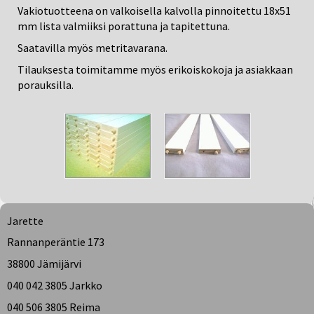
Vakiotuotteena on valkoisella kalvolla pinnoitettu 18x51
mm lista valmiiksi porattuna ja tapitettuna.
Saatavilla myös metritavarana.
Tilauksesta toimitamme myös erikoiskokoja ja asiakkaan
porauksilla.
Jarette
Rannanperäntie 173
38800 Jämijärvi
040 042 3805 Jarkko
040 506 3805 Reima