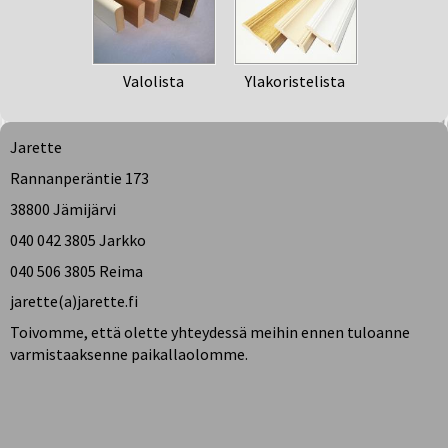
Valolista
Ylakoristelista
Jarette
Rannanperäntie 173
38800 Jämijärvi
040 042 3805 Jarkko
040 506 3805 Reima
jarette(a)jarette.fi
Toivomme, että olette yhteydessä meihin ennen tuloanne
varmistaaksenne paikallaolomme.